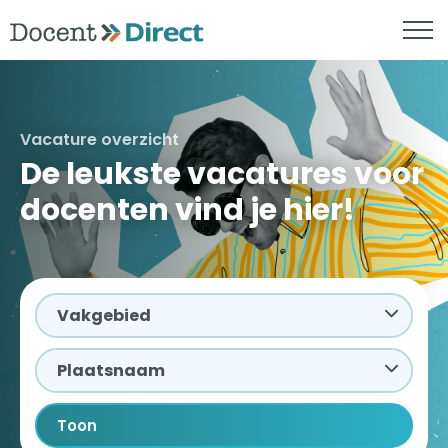
Vacature overzicht
De leukste vacatures voor
docenten vind je hier!
Toon