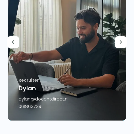
Previous
Next
Recruiter
Dylan
dylan@docentdirect.nl
0618637391